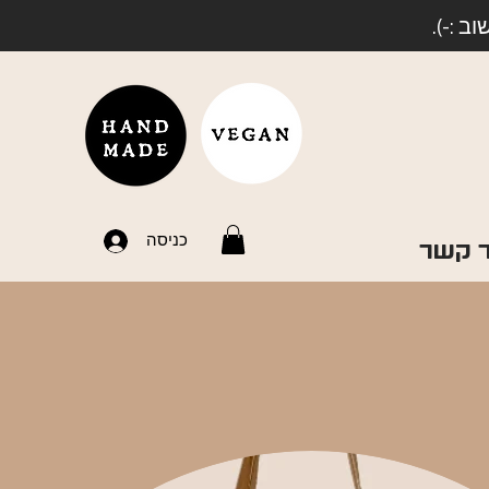
 :-).
כניסה
ר קשר