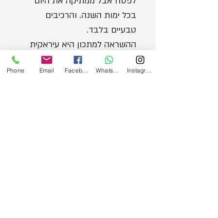
לפסח אבל ממתיקה את היום
בכל ימות השנה. והרכיבים
טבעיים בלבד.
ההשראה למתכון היא עיראקית
אבל היא מתאימה לכל חך עדה.
Phone
Email
Facebook
WhatsApp
Instagram
הירשמו לעדכונים במייל ובווטסאפ!
הרשמה