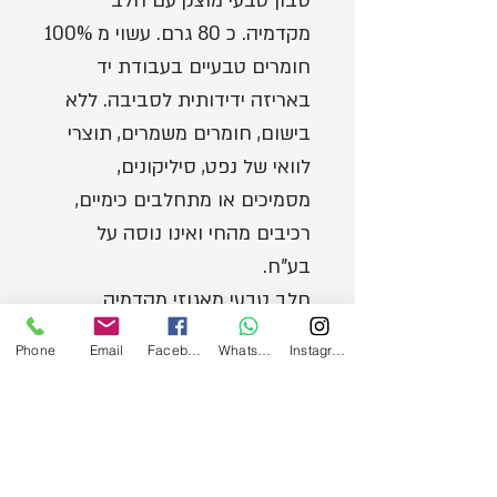
סבון טבעי מוצק עם חלב
מקדמיה. כ 80 גרם. עשוי מ 100%
חומרים טבעיים בעבודת יד
באריזה ידידותית לסביבה. ללא
בישום, חומרים משמרים, תוצרי
לוואי של נפט, סיליקונים,
מסמיכים או מתחלבים כימיים,
רכיבים מהחי ואינו נוסה על
בע"ח.
חלב טבעי מאגוזי מקדמיה
המעניק לסבון תחושה חלבית
Phone
Email
Facebook
WhatsApp
Instagram
ומענגת המשאירה את העור רך
כמשי לאחר הרחצה.