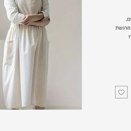
ם,
 מרגשת
ח