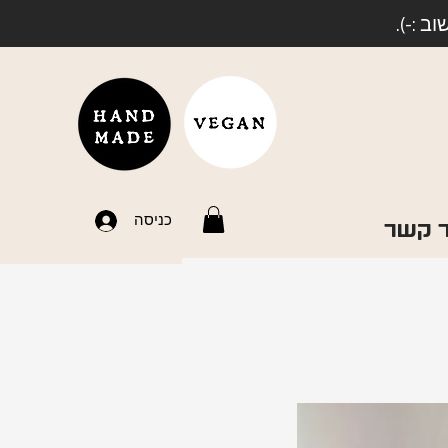
 :-).
כניסה
ר קשר