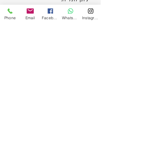
Phone
Email
Facebook
WhatsApp
Instagram
הירשמו לעדכונים במייל ובווטסאפ!
הרשמה
Site by magbena © כל הזכויות
שמורות