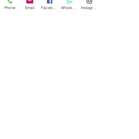
תוך מאכל חם, פשוט תנו לה
Phone
Email
Facebook
WhatsApp
Instagram
להתמוסס אל תוך המנה.
אנרגיה (קלוריות) 450
חלבונים 10
פחמימות (גרם) 14
סה"כ שומנים (גרם) 38
נתרן (גרם) 700
סוכרים 0
כולסטרול 0
הירשמו לעדכונים במייל ובווטסאפ!