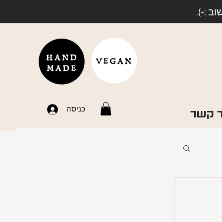
 :-).
כניסה
ר קשר