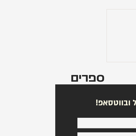
י עם רוטב
ספרים
דיגיטלים
 ובווטסאפ!