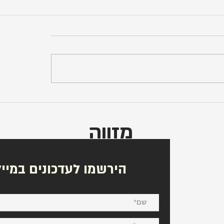
המודפס הטבעוני כבר כאן,
סלט קיסר וקרוטונים טבעונ
שים ליד?
מושלם
מזווה
הירשמו לעדכונים במייל