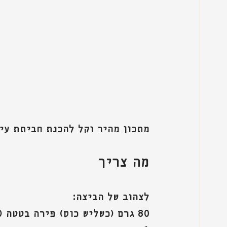
מתכון מהיר וקל להכנת חביתת עין
מה צריך
לצהוב של הביצה:
80 גרם (כשליש כוס) פירה בטטה (אפשר גם דלעת. זה יוצא קצת יותר מריר)