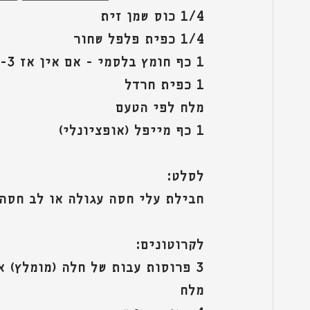
1/4 כוס שמן זית
1/4 כפית פלפל שחור
1 כף חומץ בלסמי - אם אין אז 2-3 כפות רוטב צ'ילי מתוק/חריף
1 כפית חרדל
מלח לפי הטעם
1 כף מייפל (אופציונלי)
לסלט:
חבילת עלי חסה עגולה או לב חסה
לקרוטונים:
3 פרוסות עבות של חלה (מומלץ) או לחם מקמח מלא או כל לחם שאוהבים
מלח