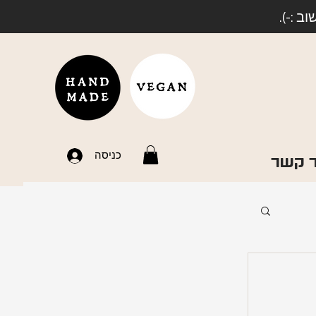
 :-).
כניסה
ר קשר